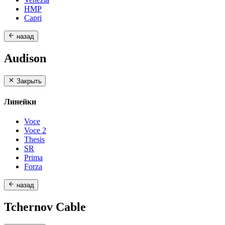
HMP
Capri
назад
Audison
Закрыть
Линейки
Voce
Voce 2
Thesis
SR
Prima
Forza
назад
Tchernov Cable