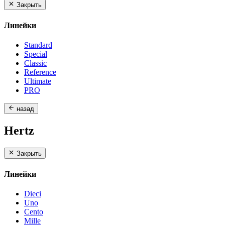
Закрыть
Линейки
Standard
Special
Classic
Reference
Ultimate
PRO
назад
Hertz
Закрыть
Линейки
Dieci
Uno
Cento
Mille