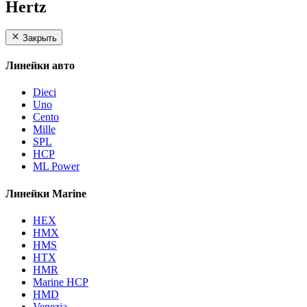
Hertz
Закрыть
Линейки авто
Dieci
Uno
Cento
Mille
SPL
HCP
ML Power
Линейки Marine
HEX
HMX
HMS
HTX
HMR
Marine HCP
HMD
Venezia