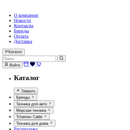
HI-FI, MARINE & CAR AUDIO WORLDWIDE
О компании
Новости
Контакты
Бренды
Оплата
Доставка
Каталог
Войти
Каталог
Закрыть
Бренды
Техника для авто
Морская техника
Tchernov Cable
Техника для дома
Распродажа