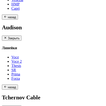
HMP
Capri
назад
Audison
Закрыть
Линейки
Voce
Voce 2
Thesis
SR
Prima
Forza
назад
Tchernov Cable