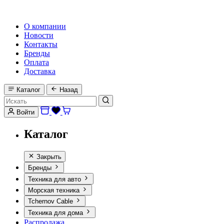
HI-FI, MARINE & CAR AUDIO WORLDWIDE
О компании
Новости
Контакты
Бренды
Оплата
Доставка
Каталог
Назад
Войти
Каталог
Закрыть
Бренды
Техника для авто
Морская техника
Tchernov Cable
Техника для дома
Распродажа