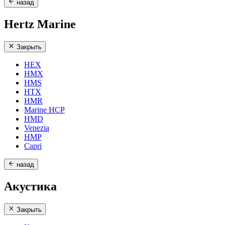
назад
Hertz Marine
Закрыть
HEX
HMX
HMS
HTX
HMR
Marine HCP
HMD
Venezia
HMP
Capri
назад
Акустика
Закрыть