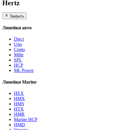
Hertz
Закрыть
Линейки авто
Dieci
Uno
Cento
Mille
SPL
HCP
ML Power
Линейки Marine
HEX
HMX
HMS
HTX
HMR
Marine HCP
HMD
Venezia