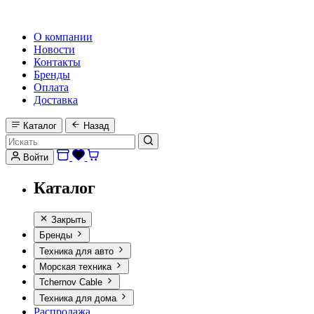
HI-FI, MARINE & CAR AUDIO WORLDWIDE
О компании
Новости
Контакты
Бренды
Оплата
Доставка
Каталог
Назад
Войти
Каталог
Закрыть
Бренды
Техника для авто
Морская техника
Tchernov Cable
Техника для дома
Распродажа