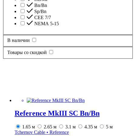
Bn/Bn
Sp/Bn
CEE 7/7
NEMA 5-15
В наличии
Товары со скидкой
Reference MkIII SC Bn/Bn
1.65 м
2.65 м
3.1 м
4.35 м
5 м
Tchernov Cable • Reference