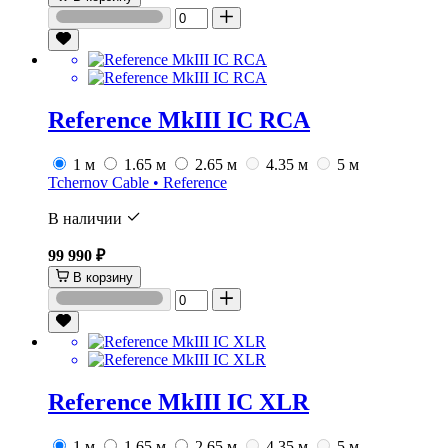
Reference MkIII IC RCA
1 м
1.65 м
2.65 м
4.35 м
5 м
Tchernov Cable • Reference
В наличии
99 990 ₽
В корзину
Reference MkIII IC XLR
1 м
1.65 м
2.65 м
4.35 м
5 м