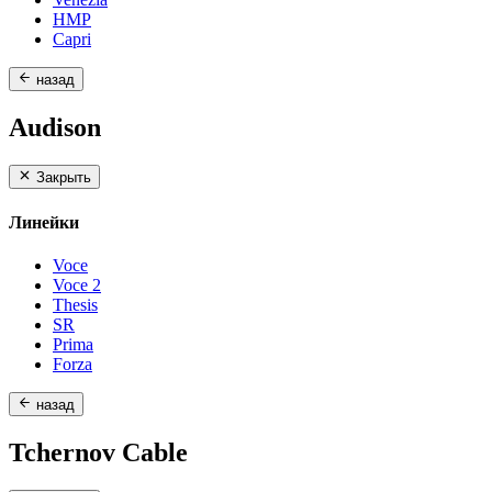
HMP
Capri
назад
Audison
Закрыть
Линейки
Voce
Voce 2
Thesis
SR
Prima
Forza
назад
Tchernov Cable