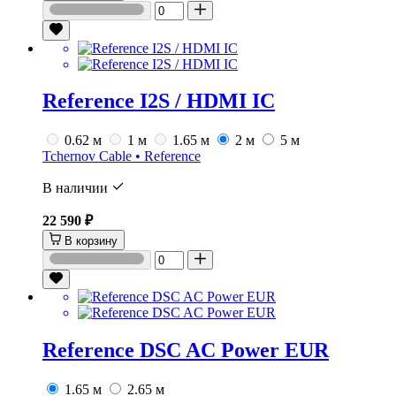
Reference I2S / HDMI IC
0.62 м
1 м
1.65 м
2 м
5 м
Tchernov Cable • Reference
В наличии
22 590 ₽
В корзину
Reference DSC AC Power EUR
1.65 м
2.65 м