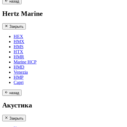
назад
Hertz Marine
Закрыть
HEX
HMX
HMS
HTX
HMR
Marine HCP
HMD
Venezia
HMP
Capri
назад
Акустика
Закрыть