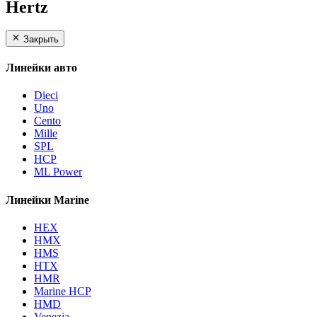
Hertz
Закрыть
Линейки авто
Dieci
Uno
Cento
Mille
SPL
HCP
ML Power
Линейки Marine
HEX
HMX
HMS
HTX
HMR
Marine HCP
HMD
Venezia