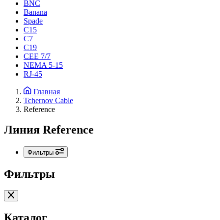
BNC
Banana
Spade
C15
С7
C19
CEE 7/7
NEMA 5-15
RJ-45
Главная
Tchernov Cable
Reference
Линия Reference
Фильтры
Фильтры
Каталог