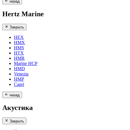
назад
Hertz Marine
Закрыть
HEX
HMX
HMS
HTX
HMR
Marine HCP
HMD
Venezia
HMP
Capri
назад
Акустика
Закрыть