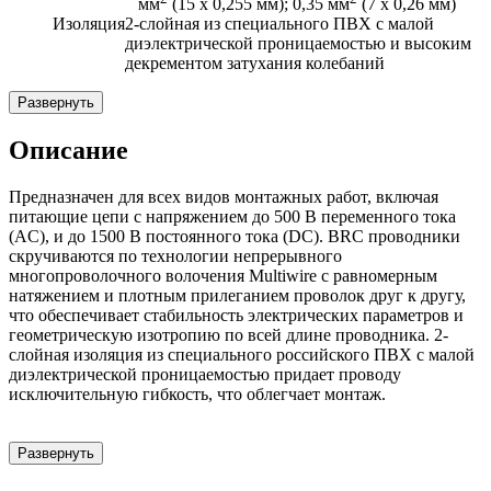
мм
(15 х 0,255 мм); 0,35
мм
(7 х 0,26 мм)
Изоляция
2-слойная из специального ПВХ с малой
диэлектрической проницаемостью и высоким
декрементом затухания колебаний
Развернуть
Описание
Предназначен для всех видов монтажных работ, включая
питающие цепи с напряжением до 500 В переменного тока
(AC), и до 1500 В постоянного тока (DC). BRC проводники
скручиваются по технологии непрерывного
многопроволочного волочения Multiwire с равномерным
натяжением и плотным прилеганием проволок друг к другу,
что обеспечивает стабильность электрических параметров и
геометрическую изотропию по всей длине проводника. 2-
слойная изоляция из специального российского ПВХ с малой
диэлектрической проницаемостью придает проводу
исключительную гибкость, что облегчает монтаж.
Развернуть