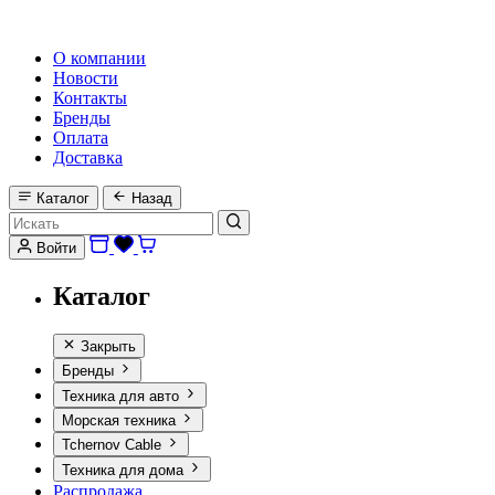
HI-FI, MARINE & CAR AUDIO WORLDWIDE
О компании
Новости
Контакты
Бренды
Оплата
Доставка
Каталог
Назад
Войти
Каталог
Закрыть
Бренды
Техника для авто
Морская техника
Tchernov Cable
Техника для дома
Распродажа