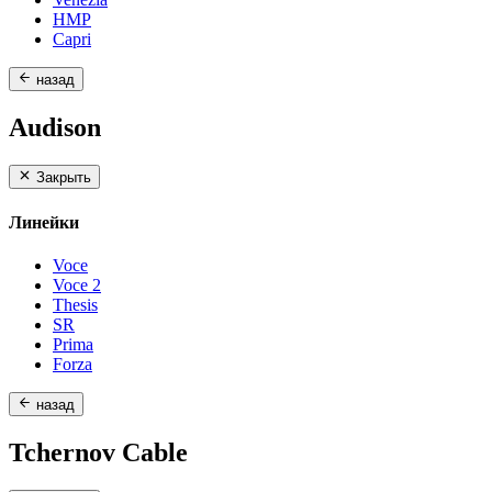
HMP
Capri
назад
Audison
Закрыть
Линейки
Voce
Voce 2
Thesis
SR
Prima
Forza
назад
Tchernov Cable