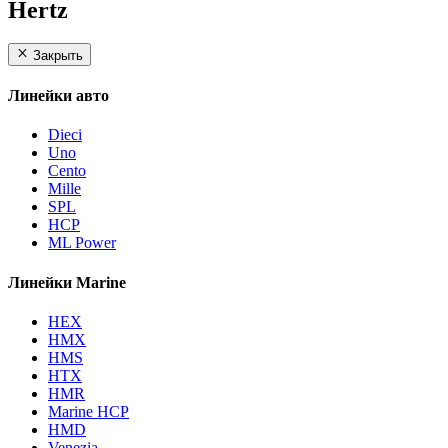
Hertz
Закрыть
Линейки авто
Dieci
Uno
Cento
Mille
SPL
HCP
ML Power
Линейки Marine
HEX
HMX
HMS
HTX
HMR
Marine HCP
HMD
Venezia