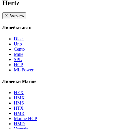
Hertz
Закрыть
Линейки авто
Dieci
Uno
Cento
Mille
SPL
HCP
ML Power
Линейки Marine
HEX
HMX
HMS
HTX
HMR
Marine HCP
HMD
Venezia