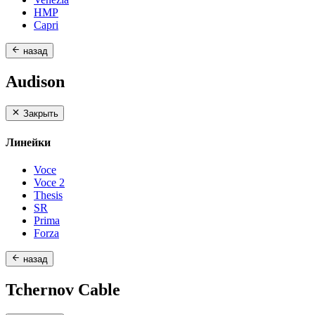
HMP
Capri
назад
Audison
Закрыть
Линейки
Voce
Voce 2
Thesis
SR
Prima
Forza
назад
Tchernov Cable