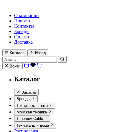
HI-FI, MARINE & CAR AUDIO WORLDWIDE
О компании
Новости
Контакты
Бренды
Оплата
Доставка
Каталог
Назад
Войти
Каталог
Закрыть
Бренды
Техника для авто
Морская техника
Tchernov Cable
Техника для дома
Распродажа