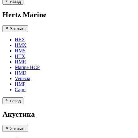
назад
Hertz Marine
Закрыть
HEX
HMX
HMS
HTX
HMR
Marine HCP
HMD
Venezia
HMP
Capri
назад
Акустика
Закрыть