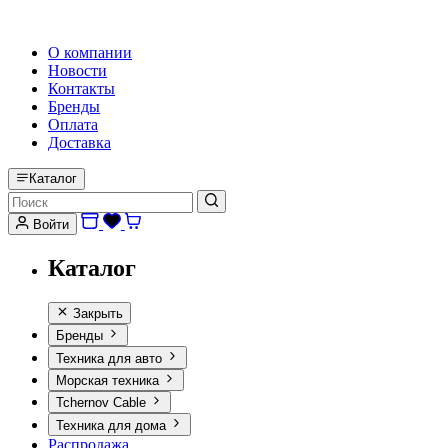
HI-FI, MARINE & CAR AUDIO WORLDWIDE
О компании
Новости
Контакты
Бренды
Оплата
Доставка
Каталог
Войти
Каталог
Закрыть
Бренды
Техника для авто
Морская техника
Tchernov Cable
Техника для дома
Распродажа