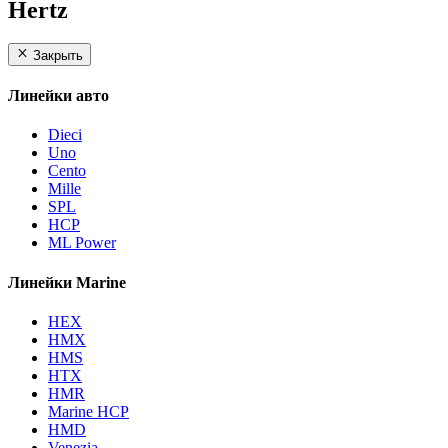
Hertz
Закрыть
Линейки авто
Dieci
Uno
Cento
Mille
SPL
HCP
ML Power
Линейки Marine
HEX
HMX
HMS
HTX
HMR
Marine HCP
HMD
Venezia