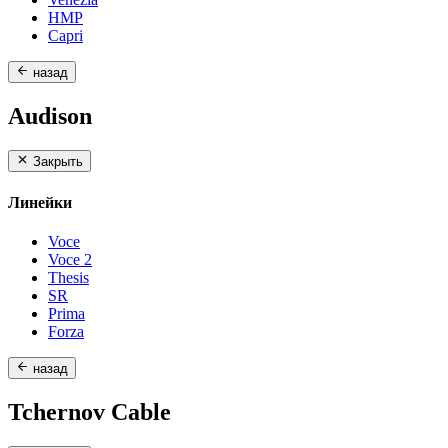
HMP
Capri
назад
Audison
Закрыть
Линейки
Voce
Voce 2
Thesis
SR
Prima
Forza
назад
Tchernov Cable