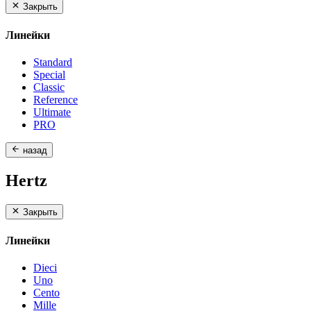
Закрыть
Линейки
Standard
Special
Classic
Reference
Ultimate
PRO
назад
Hertz
Закрыть
Линейки
Dieci
Uno
Cento
Mille