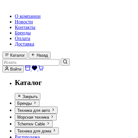
HI-FI, MARINE & CAR AUDIO WORLDWIDE
О компании
Новости
Контакты
Бренды
Оплата
Доставка
Каталог
Назад
Войти
Каталог
Закрыть
Бренды
Техника для авто
Морская техника
Tchernov Cable
Техника для дома
Распродажа