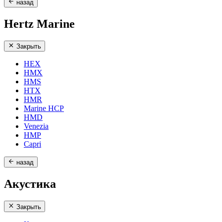
назад
Hertz Marine
Закрыть
HEX
HMX
HMS
HTX
HMR
Marine HCP
HMD
Venezia
HMP
Capri
назад
Акустика
Закрыть