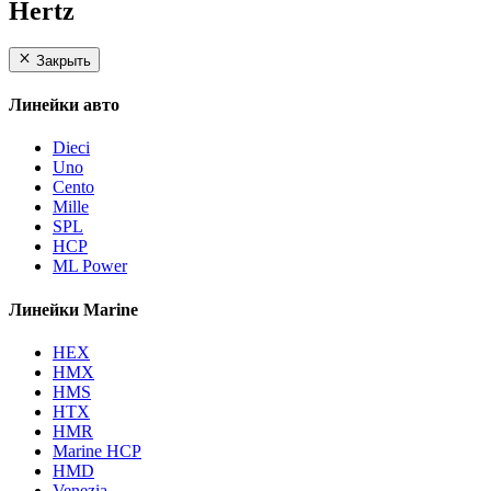
Hertz
Закрыть
Линейки авто
Dieci
Uno
Cento
Mille
SPL
HCP
ML Power
Линейки Marine
HEX
HMX
HMS
HTX
HMR
Marine HCP
HMD
Venezia