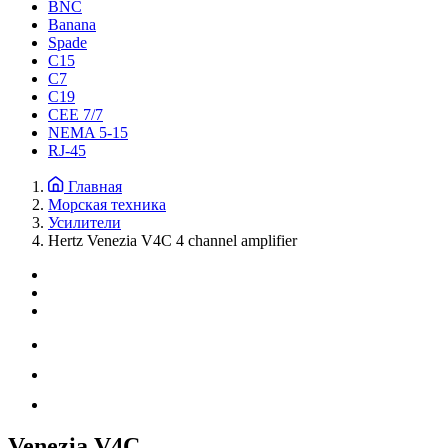
BNC
Banana
Spade
C15
С7
C19
CEE 7/7
NEMA 5-15
RJ-45
Главная
Морская техника
Усилители
Hertz Venezia V4C 4 channel amplifier
Venezia V4C