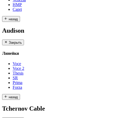
HMP
Capri
назад
Audison
Закрыть
Линейки
Voce
Voce 2
Thesis
SR
Prima
Forza
назад
Tchernov Cable