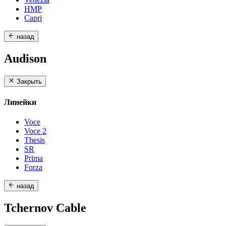
HMP
Capri
назад
Audison
Закрыть
Линейки
Voce
Voce 2
Thesis
SR
Prima
Forza
назад
Tchernov Cable