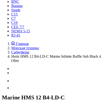
BNC
Banana
Spade
C15
С7
C19
CEE 7/7
NEMA 5-15
RJ-45
Главная
Морская техника
Сабвуферы
Hertz HMS 12 B4-LD-C Marine Infinite Baffle Sub Black 4
Ohm
Marine HMS 12 B4-LD-C