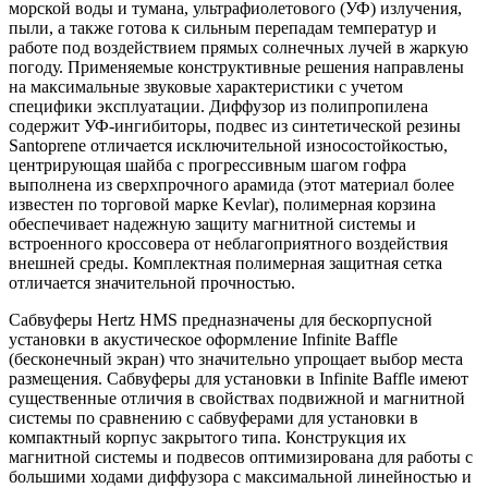
морской воды и тумана, ультрафиолетового (УФ) излучения,
пыли, а также готова к сильным перепадам температур и
работе под воздействием прямых солнечных лучей в жаркую
погоду. Применяемые конструктивные решения направлены
на максимальные звуковые характеристики с учетом
специфики эксплуатации. Диффузор из полипропилена
содержит УФ-ингибиторы, подвес из синтетической резины
Santoprene отличается исключительной износостойкостью,
центрирующая шайба с прогрессивным шагом гофра
выполнена из сверхпрочного арамида (этот материал более
известен по торговой марке Kevlar), полимерная корзина
обеспечивает надежную защиту магнитной системы и
встроенного кроссовера от неблагоприятного воздействия
внешней среды. Комплектная полимерная защитная сетка
отличается значительной прочностью.
Сабвуферы Hertz HMS предназначены для бескорпусной
установки в акустическое оформление Infinite Baffle
(бесконечный экран) что значительно упрощает выбор места
размещения. Сабвуферы для установки в Infinite Baffle имеют
существенные отличия в свойствах подвижной и магнитной
системы по сравнению с сабвуферами для установки в
компактный корпус закрытого типа. Конструкция их
магнитной системы и подвесов оптимизирована для работы с
большими ходами диффузора с максимальной линейностью и