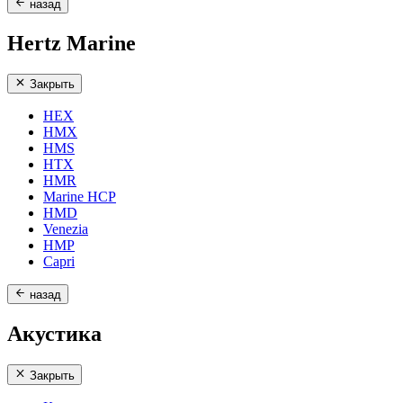
назад
Hertz Marine
Закрыть
HEX
HMX
HMS
HTX
HMR
Marine HCP
HMD
Venezia
HMP
Capri
назад
Акустика
Закрыть