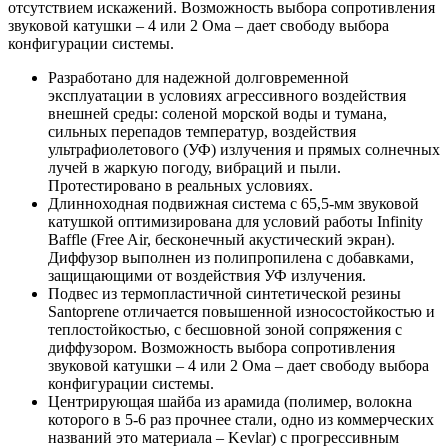
отсутствием искажений. Возможность выбора сопротивления
звуковой катушки – 4 или 2 Ома – дает свободу выбора
конфигурации системы.
Разработано для надежной долговременной
эксплуатации в условиях агрессивного воздействия
внешней среды: соленой морской воды и тумана,
сильных перепадов температур, воздействия
ультрафиолетового (УФ) излучения и прямых солнечных
лучей в жаркую погоду, вибраций и пыли.
Протестировано в реальных условиях.
Длинноходная подвижная система с 65,5-мм звуковой
катушкой оптимизирована для условий работы Infinity
Baffle (Free Air, бесконечный акустический экран).
Диффузор выполнен из полипропилена с добавками,
защищающими от воздействия УФ излучения.
Подвес из термопластичной синтетической резины
Santoprene отличается повышенной износостойкостью и
теплостойкостью, с бесшовной зоной сопряжения с
диффузором. Возможность выбора сопротивления
звуковой катушки – 4 или 2 Ома – дает свободу выбора
конфигурации системы.
Центрирующая шайба из арамида (полимер, волокна
которого в 5-6 раз прочнее стали, одно из коммерческих
названий это материала – Kevlar) с прогрессивным