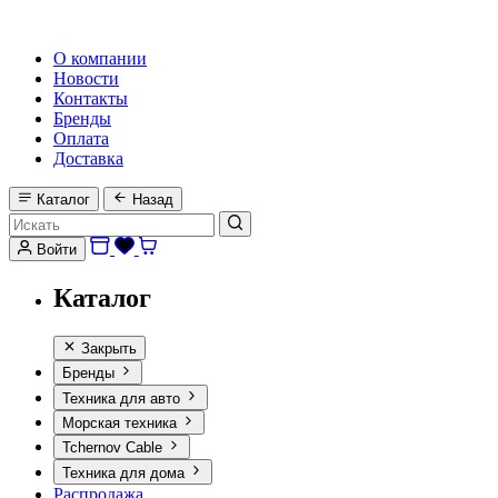
HI-FI, MARINE & CAR AUDIO WORLDWIDE
О компании
Новости
Контакты
Бренды
Оплата
Доставка
Каталог
Назад
Войти
Каталог
Закрыть
Бренды
Техника для авто
Морская техника
Tchernov Cable
Техника для дома
Распродажа