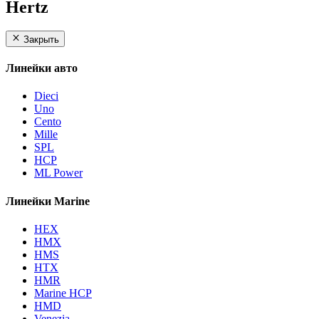
Hertz
Закрыть
Линейки авто
Dieci
Uno
Cento
Mille
SPL
HCP
ML Power
Линейки Marine
HEX
HMX
HMS
HTX
HMR
Marine HCP
HMD
Venezia