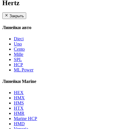
Hertz
Закрыть
Линейки авто
Dieci
Uno
Cento
Mille
SPL
HCP
ML Power
Линейки Marine
HEX
HMX
HMS
HTX
HMR
Marine HCP
HMD
Venezia