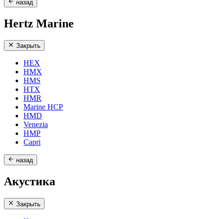
назад
Hertz Marine
Закрыть
HEX
HMX
HMS
HTX
HMR
Marine HCP
HMD
Venezia
HMP
Capri
назад
Акустика
Закрыть