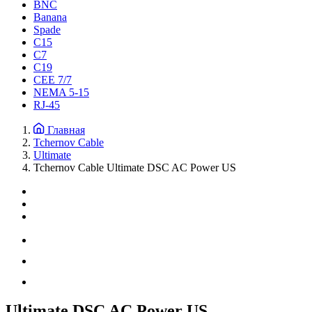
BNC
Banana
Spade
C15
С7
C19
CEE 7/7
NEMA 5-15
RJ-45
Главная
Tchernov Cable
Ultimate
Tchernov Cable Ultimate DSC AC Power US
Ultimate DSC AC Power US