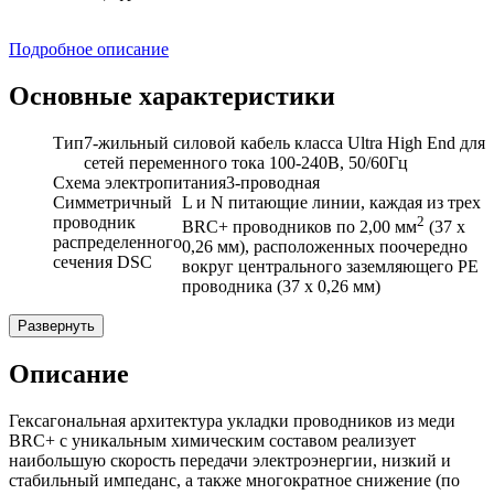
Подробное описание
Основные характеристики
Тип
7-жильный силовой кабель класса Ultra High End для
сетей переменного тока 100-240В, 50/60Гц
Схема электропитания
3-проводная
Симметричный
L и N питающие линии, каждая из трех
проводник
2
BRC+ проводников по 2,00
мм
(37 х
распределенного
0,26 мм), расположенных поочередно
сечения DSC
вокруг центрального заземляющего PE
проводника (37 х 0,26 мм)
Развернуть
Описание
Гексагональная архитектура укладки проводников из меди
BRC+ с уникальным химическим составом реализует
наибольшую скорость передачи электроэнергии, низкий и
стабильный импеданс, а также многократное снижение (по