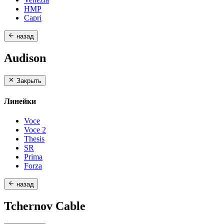
HMP
Capri
назад
Audison
Закрыть
Линейки
Voce
Voce 2
Thesis
SR
Prima
Forza
назад
Tchernov Cable