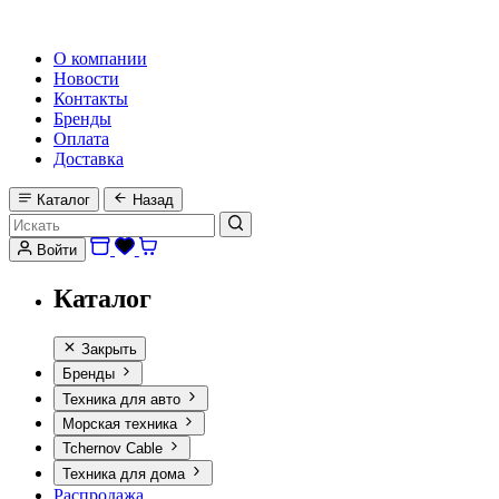
HI-FI, MARINE & CAR AUDIO WORLDWIDE
О компании
Новости
Контакты
Бренды
Оплата
Доставка
Каталог
Назад
Войти
Каталог
Закрыть
Бренды
Техника для авто
Морская техника
Tchernov Cable
Техника для дома
Распродажа