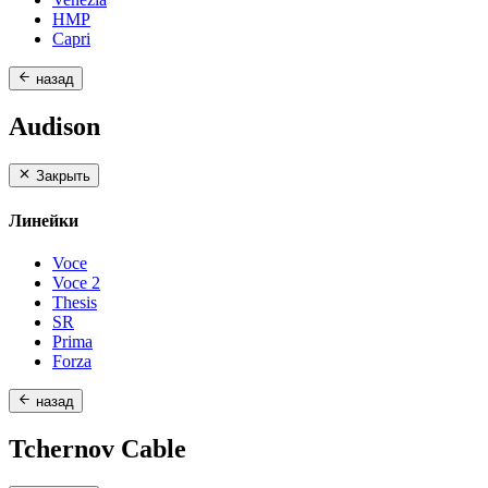
HMP
Capri
назад
Audison
Закрыть
Линейки
Voce
Voce 2
Thesis
SR
Prima
Forza
назад
Tchernov Cable