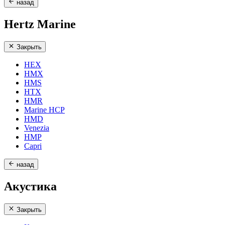
назад
Hertz Marine
Закрыть
HEX
HMX
HMS
HTX
HMR
Marine HCP
HMD
Venezia
HMP
Capri
назад
Акустика
Закрыть