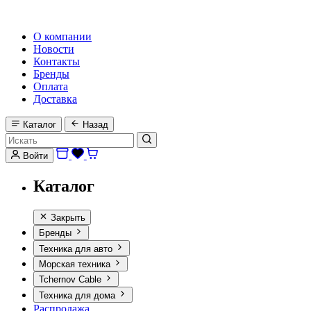
HI-FI, MARINE & CAR AUDIO WORLDWIDE
О компании
Новости
Контакты
Бренды
Оплата
Доставка
Каталог
Назад
Войти
Каталог
Закрыть
Бренды
Техника для авто
Морская техника
Tchernov Cable
Техника для дома
Распродажа