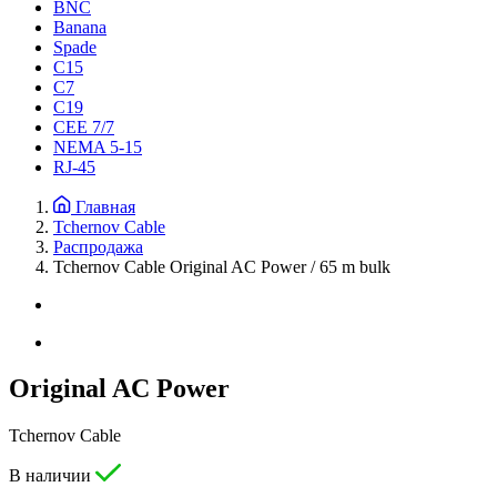
BNC
Banana
Spade
C15
С7
C19
CEE 7/7
NEMA 5-15
RJ-45
Главная
Tchernov Cable
Распродажа
Tchernov Cable Original AC Power / 65 m bulk
Original AC Power
Tchernov Cable
В наличии