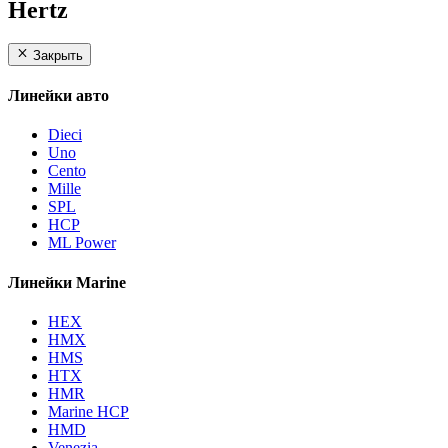
Hertz
Закрыть
Линейки авто
Dieci
Uno
Cento
Mille
SPL
HCP
ML Power
Линейки Marine
HEX
HMX
HMS
HTX
HMR
Marine HCP
HMD
Venezia