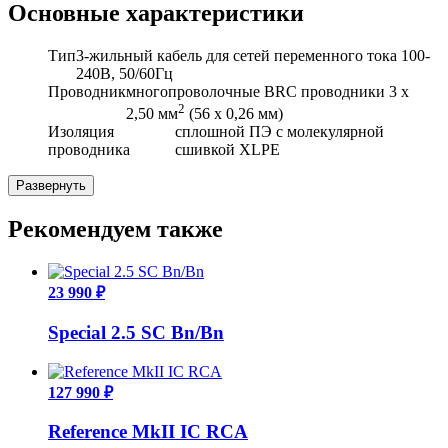
Основные характеристики
Тип
3-жильный кабель для сетей переменного тока 100-
240В, 50/60Гц
Проводник
многопроволочные BRC проводники 3 х
2
2,50
мм
(56 х 0,26 мм)
Изоляция
сплошной ПЭ с молекулярной
проводника
сшивкой XLPE
Развернуть
Рекомендуем также
23 990 ₽
Special 2.5 SС Bn/Bn
127 990 ₽
Reference MkII IC RCA