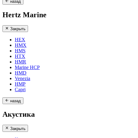
назад
Hertz Marine
Закрыть
HEX
HMX
HMS
HTX
HMR
Marine HCP
HMD
Venezia
HMP
Capri
назад
Акустика
Закрыть