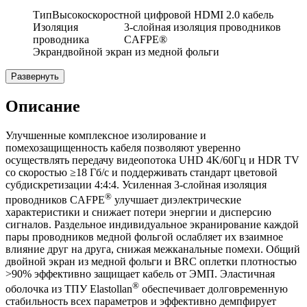
Тип
Высокоскоростной цифровой HDMI 2.0 кабель
Изоляция
3-слойная изоляция проводников
проводника
CAFPE®
Экран
двойной экран из медной фольги
Развернуть
Описание
Улучшенные комплексное изолирование и
помехозащищенность кабеля позволяют уверенно
осуществлять передачу видеопотока UHD 4K/60Гц и HDR TV
со скоростью ≥18 Гб/с и поддерживать стандарт цветовой
субдискретизации 4:4:4. Усиленная 3-слойная изоляция
®
проводников CAFPE
улучшает диэлектрические
характеристики и снижает потери энергии и дисперсию
сигналов. Раздельное индивидуальное экранирование каждой
пары проводников медной фольгой ослабляет их взаимное
влияние друг на друга, снижая межканальные помехи. Общий
двойной экран из медной фольги и BRC оплетки плотностью
>90% эффективно защищает кабель от ЭМП. Эластичная
®
оболочка из ТПУ Elastollan
обеспечивает долговременную
стабильность всех параметров и эффективно демпфирует