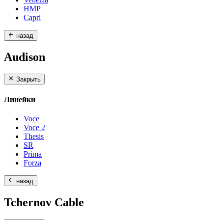
HMP
Capri
назад
Audison
Закрыть
Линейки
Voce
Voce 2
Thesis
SR
Prima
Forza
назад
Tchernov Cable