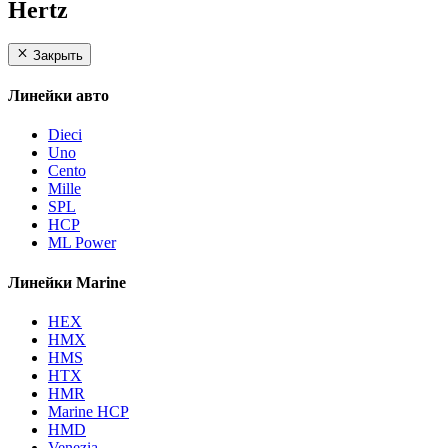
Hertz
Закрыть
Линейки авто
Dieci
Uno
Cento
Mille
SPL
HCP
ML Power
Линейки Marine
HEX
HMX
HMS
HTX
HMR
Marine HCP
HMD
Venezia