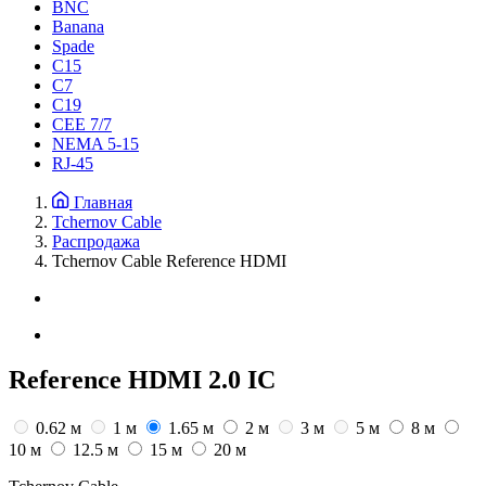
BNC
Banana
Spade
C15
С7
C19
CEE 7/7
NEMA 5-15
RJ-45
Главная
Tchernov Cable
Распродажа
Tchernov Cable Reference HDMI
Reference HDMI 2.0 IC
0.62 м
1 м
1.65 м
2 м
3 м
5 м
8 м
10 м
12.5 м
15 м
20 м