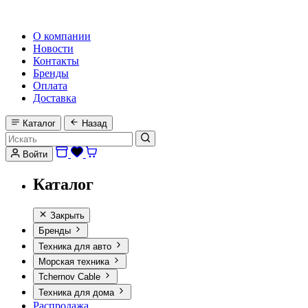
HI-FI, MARINE & CAR AUDIO WORLDWIDE
О компании
Новости
Контакты
Бренды
Оплата
Доставка
Каталог
Назад
Войти
Каталог
Закрыть
Бренды
Техника для авто
Морская техника
Tchernov Cable
Техника для дома
Распродажа