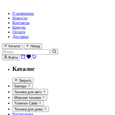
HI-FI, MARINE & CAR AUDIO WORLDWIDE
О компании
Новости
Контакты
Бренды
Оплата
Доставка
Каталог
Назад
Войти
Каталог
Закрыть
Бренды
Техника для авто
Морская техника
Tchernov Cable
Техника для дома
Распродажа