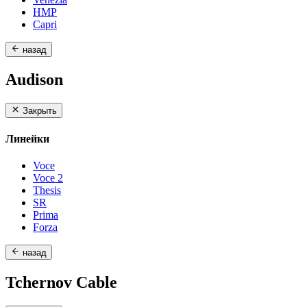
HMP
Capri
назад
Audison
Закрыть
Линейки
Voce
Voce 2
Thesis
SR
Prima
Forza
назад
Tchernov Cable