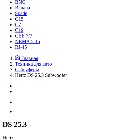
BNC
Banana
Spade
C15
С7
C19
CEE 7/7
NEMA 5-15
RJ-45
Главная
Техника для авто
Сабвуферы
Hertz DS 25.3 Subwoofer
DS 25.3
Hertz