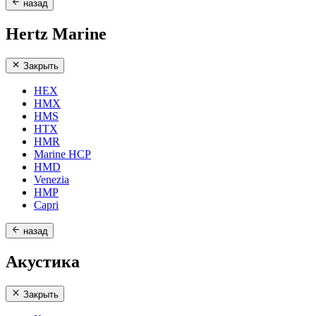
назад
Hertz Marine
Закрыть
HEX
HMX
HMS
HTX
HMR
Marine HCP
HMD
Venezia
HMP
Capri
назад
Акустика
Закрыть