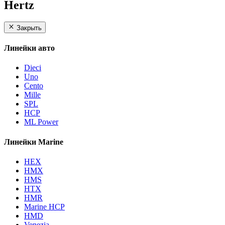
Hertz
Закрыть
Линейки авто
Dieci
Uno
Cento
Mille
SPL
HCP
ML Power
Линейки Marine
HEX
HMX
HMS
HTX
HMR
Marine HCP
HMD
Venezia