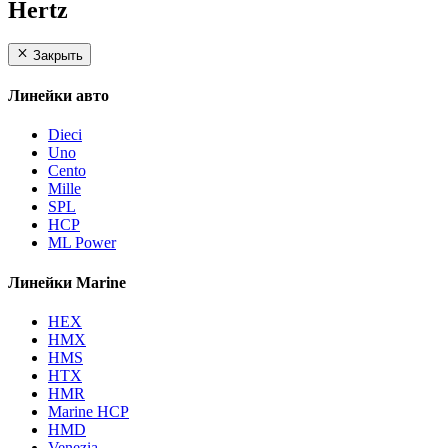
Hertz
Закрыть
Линейки авто
Dieci
Uno
Cento
Mille
SPL
HCP
ML Power
Линейки Marine
HEX
HMX
HMS
HTX
HMR
Marine HCP
HMD
Venezia