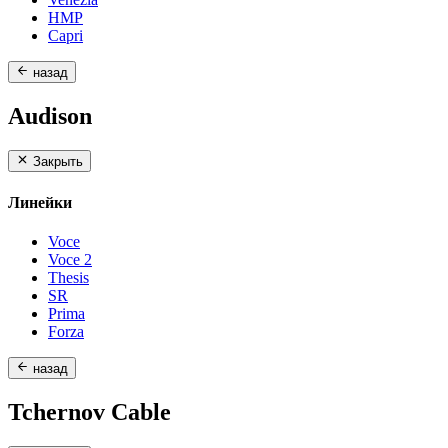
HMP
Capri
назад
Audison
Закрыть
Линейки
Voce
Voce 2
Thesis
SR
Prima
Forza
назад
Tchernov Cable