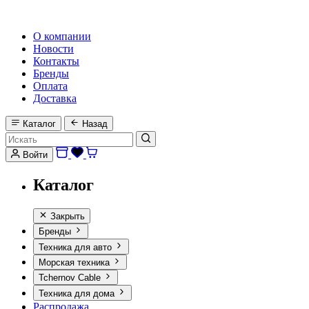
HI-FI, MARINE & CAR AUDIO WORLDWIDE
О компании
Новости
Контакты
Бренды
Оплата
Доставка
Каталог
Назад
Войти
Каталог
Закрыть
Бренды
Техника для авто
Морская техника
Tchernov Cable
Техника для дома
Распродажа