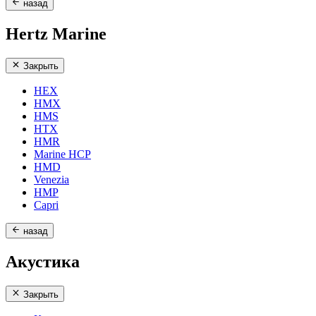
назад
Hertz Marine
Закрыть
HEX
HMX
HMS
HTX
HMR
Marine HCP
HMD
Venezia
HMP
Capri
назад
Акустика
Закрыть