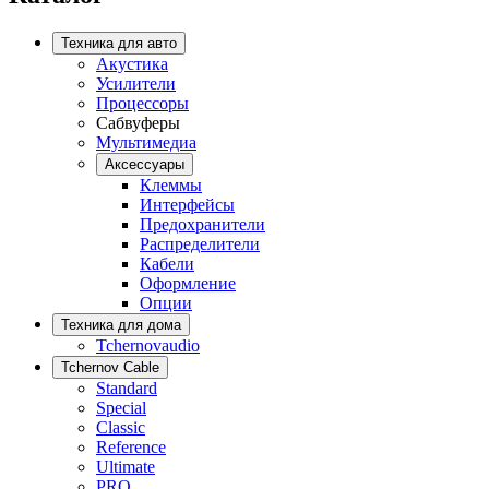
Техника для авто
Акустика
Усилители
Процессоры
Сабвуферы
Мультимедиа
Аксессуары
Клеммы
Интерфейсы
Предохранители
Распределители
Кабели
Оформление
Опции
Техника для дома
Tchernovaudio
Tchernov Cable
Standard
Special
Classic
Reference
Ultimate
PRO