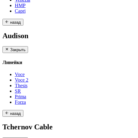
HMP
Capri
назад
Audison
Закрыть
Линейки
Voce
Voce 2
Thesis
SR
Prima
Forza
назад
Tchernov Cable