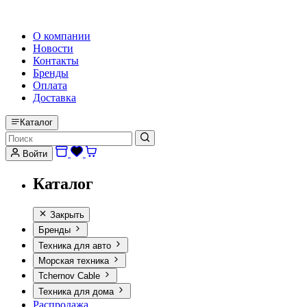
HI-FI, MARINE & CAR AUDIO WORLDWIDE
О компании
Новости
Контакты
Бренды
Оплата
Доставка
Каталог
Войти
Каталог
Закрыть
Бренды
Техника для авто
Морская техника
Tchernov Cable
Техника для дома
Распродажа