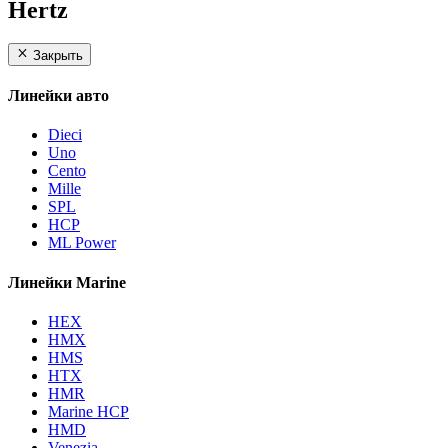
Hertz
Закрыть
Линейки авто
Dieci
Uno
Cento
Mille
SPL
HCP
ML Power
Линейки Marine
HEX
HMX
HMS
HTX
HMR
Marine HCP
HMD
Venezia