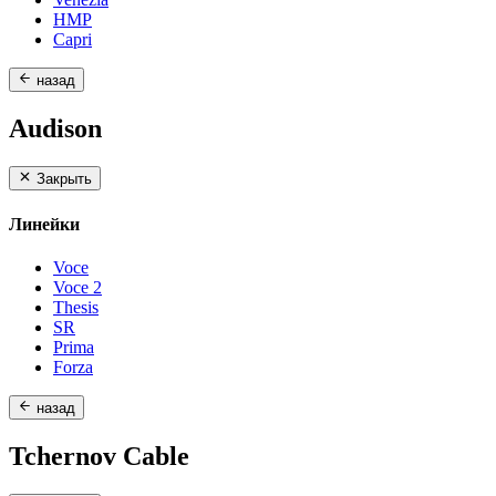
HMP
Capri
назад
Audison
Закрыть
Линейки
Voce
Voce 2
Thesis
SR
Prima
Forza
назад
Tchernov Cable