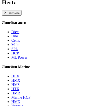
Hertz
Закрыть
Линейки авто
Dieci
Uno
Cento
Mille
SPL
HCP
ML Power
Линейки Marine
HEX
HMX
HMS
HTX
HMR
Marine HCP
HMD
Venezia