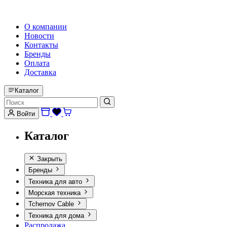
HI-FI, MARINE & CAR AUDIO WORLDWIDE
О компании
Новости
Контакты
Бренды
Оплата
Доставка
Каталог
Войти
Каталог
Закрыть
Бренды
Техника для авто
Морская техника
Tchernov Cable
Техника для дома
Распродажа