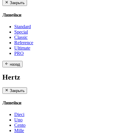
Закрыть
Линейки
Standard
Special
Classic
Reference
Ultimate
PRO
назад
Hertz
Закрыть
Линейки
Dieci
Uno
Cento
Mille